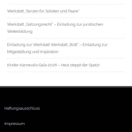
Werkstatt „Tanzen für Solisten und Paare“
Werkstatt „Satzungsrecht“ – Einladung zur juristischen
Weiterbildung
Einladung zur Werkstatt Werkstatt „Bütt“ – Einladung zur
Mitgestaltung und Inspiration
Kinder-Karnevals-Gala 2026 – Heut steppt der Spatz!
Haftungsausschluss
Impressum