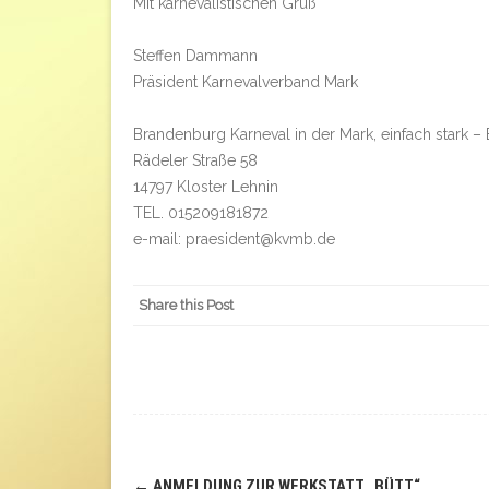
Mit karnevalistischen Gruß
Steffen Dammann
Präsident Karnevalverband Mark
Brandenburg Karneval in der Mark, einfach stark –
Rädeler Straße 58
14797 Kloster Lehnin
TEL. 015209181872
e-mail: praesident@kvmb.de
Share this Post
←
ANMELDUNG ZUR WERKSTATT „BÜTT“