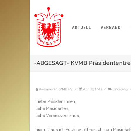
AKTUELL
VERBAND
-ABGESAGT- KVMB Präsidententref
Webmaster KVMB e.V.
/
April 2, 2025
/
Uncategori
Liebe Präsidentinnen,
liebe Präsidenten,
liebe Vereinsvorstände,
hiermit lade ich Euch recht herzlich zum Präsidente